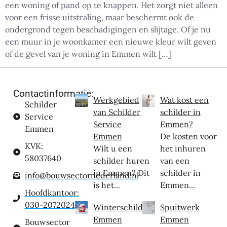
een woning of pand op te knappen. Het zorgt niet alleen
voor een frisse uitstraling, maar beschermt ook de
ondergrond tegen beschadigingen en slijtage. Of je nu
een muur in je woonkamer een nieuwe kleur wilt geven
of de gevel van je woning in Emmen wilt […]
Contactinformatie:
Werkgebied
Wat kost een
Schilder
van Schilder
schilder in
Service
Service
Emmen?
Emmen
Emmen
De kosten voor
KVK:
Wilt u een
het inhuren
58037640
schilder huren
van een
in Emmen? Dit
schilder in
info@bouwsectornederland.nl
is het...
Emmen...
Hoofdkantoor:
030-2072024
Winterschilder
Spuitwerk
Emmen
Emmen
Bouwsector