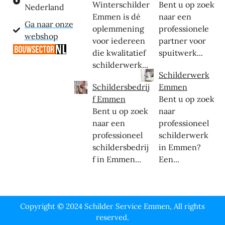
Winterschilder
Bent u op zoek
Nederland
Emmen is dé
naar een
Ga naar onze
oplemmening
professionele
webshop
voor iedereen
partner voor
die kwalitatief
spuitwerk...
schilderwerk...
Schilderwerk
Schildersbedrij
Emmen
f Emmen
Bent u op zoek
Bent u op zoek
naar
naar een
professioneel
professioneel
schilderwerk
schildersbedrij
in Emmen?
f in Emmen...
Een...
Copyright © 2024 Schilder Service Emmen, All rights
reserved.