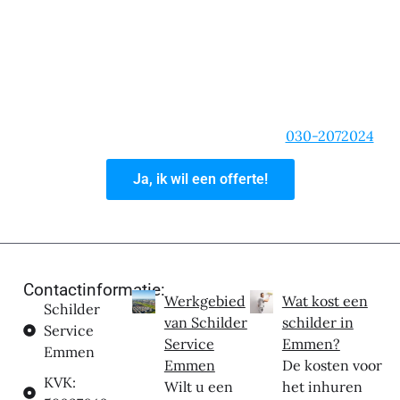
om een spoedklus, dan kun je rekenen op onze
schilders!
We zijn van de korte lijnen, een heldere
communicatie en zullen altijd bereikbaar zijn. Ben je
overtuigd van onze schildersdiensten? Vraag dan een
offerte aan of bel ons hoofdkantoor op:
030-2072024
Ja, ik wil een offerte!
Contactinformatie:
Werkgebied
Wat kost een
Schilder
van Schilder
schilder in
Service
Service
Emmen?
Emmen
Emmen
De kosten voor
KVK:
Wilt u een
het inhuren