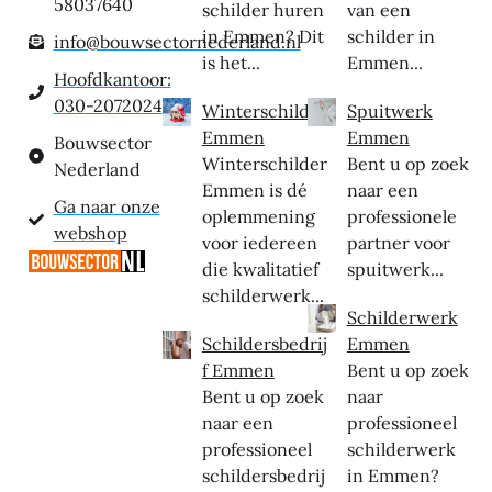
58037640
schilder huren
van een
in Emmen? Dit
schilder in
info@bouwsectornederland.nl
is het...
Emmen...
Hoofdkantoor:
030-2072024
Winterschilder
Spuitwerk
Emmen
Emmen
Bouwsector
Winterschilder
Bent u op zoek
Nederland
Emmen is dé
naar een
Ga naar onze
oplemmening
professionele
webshop
voor iedereen
partner voor
die kwalitatief
spuitwerk...
schilderwerk...
Schilderwerk
Schildersbedrij
Emmen
f Emmen
Bent u op zoek
Bent u op zoek
naar
naar een
professioneel
professioneel
schilderwerk
schildersbedrij
in Emmen?