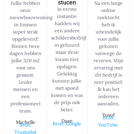
stucen
Jullie hebben
Na een lange
In eerste
onze
online
instantie
nieuwbouwwoning
zoektocht
hadden wij
in Emmen
heb ik
een andere
super strak
uiteindelijk
schildersbedrijf
opgeleverd!
voor jullie
in gehuurd
Binnen twee
gekozen
maar deze
dagen hebben
vanwege de
kwam niet
jullie 320 m2
reviews. Mijn
opdagen.
voor ons
ervaring met
Gelukkig
gesaust.
dit bedrijf is
kunnen jullie
Leuke
zeer positief.
met spoed
mensen en
Ik kan het
komen en was
een
iedereen
de prijs ook
professioneel
aanraden.
beter.
team.
Yusuf
Bron:
Daan
Michelle
Bron: Google
Bron:
YouTube
Trustpilot