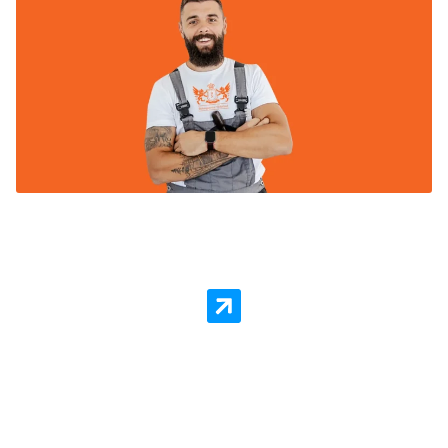
Woning in Emmen laten Sauzen
of Spuiten?
Schilder Service Emmen staat voor kwaliteit en
goedkope prijzen per vierkante meter. Er is geen
schilderklus die we niet aannemen! Zelfs als het gaat