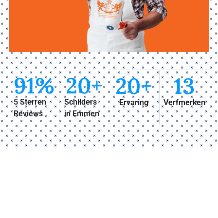
91
%
20
+
20
+
13
5 Sterren
Schilders
Ervaring
Verfmerken
Reviews
in Emmen
Waarom Schilder Service
Emmen?
Je wilt onze schilder inhuren omdat wij vakwerk
leveren. Bijna iedereen kan verf aanbrengen, maar er