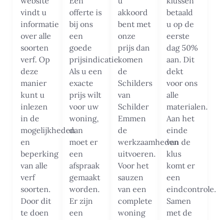
website
Een
u
klussen
vindt u
offerte is
akkoord
betaald
informatie
bij ons
bent met
u op de
over alle
een
onze
eerste
soorten
goede
prijs dan
dag 50%
verf. Op
prijsindicatie.
komen
aan. Dit
deze
Als u een
de
dekt
manier
exacte
Schilders
voor ons
kunt u
prijs wilt
van
alle
inlezen
voor uw
Schilder
materialen.
in de
woning,
Emmen
Aan het
mogelijkheden
dan
de
einde
en
moet er
werkzaamheden
van de
beperking
een
uitvoeren.
klus
van alle
afspraak
Voor het
komt er
verf
gemaakt
sauzen
een
soorten.
worden.
van een
eindcontrole.
Door dit
Er zijn
complete
Samen
te doen
een
woning
met de