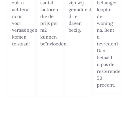
zult u
aantal
zijn wij
behanger
achteraf
factoren
gemiddeld
loopt u
nooit
die de
drie
de
voor
prijs per
dagen
woning
verassingen
m2
bezig.
na. Bent
komen
kunnen
u
te staan!
beïnvloeden.
tevreden?
Dan
betaald
u pas de
resterende
50
procent.
Beste Schilders in Emmen