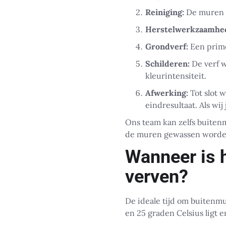
Reiniging:
De muren w
Herstelwerkzaamhe
Grondverf:
Een prime
Schilderen:
De verf w
kleurintensiteit.
Afwerking:
Tot slot 
eindresultaat. Als wij
Ons team kan zelfs buite
de muren gewassen worden 
Wanneer is 
verven?
De ideale tijd om buitenmu
en 25 graden Celsius ligt e