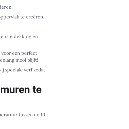
deren.
ppervlak te creëren.
wenste dekking en
 voor een perfect
enlang mooi blijft!
j speciale verf zodat
nmuren te
peratuur tussen de 10