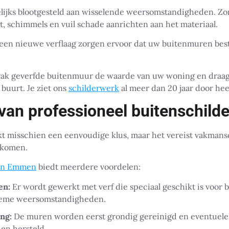
ijks blootgesteld aan wisselende weersomstandigheden. Z
 schimmels en vuil schade aanrichten aan het materiaal.
en nieuwe verflaag zorgen ervoor dat uw buitenmuren best
rak geverfde buitenmuur de waarde van uw woning en draagt
 buurt. Je ziet ons
schilderwerk
al meer dan 20 jaar door he
van professioneel buitenschild
kt misschien een eenvoudige klus, maar het vereist vakmans
 komen.
 in Emmen
biedt meerdere voordelen:
en:
Er wordt gewerkt met verf die speciaal geschikt is voor 
treme weersomstandigheden.
ng:
De muren worden eerst grondig gereinigd en eventuele
en hersteld.