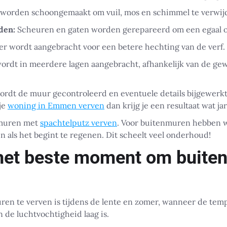
orden schoongemaakt om vuil, mos en schimmel te verwij
den:
Scheuren en gaten worden gerepareerd om een egaal o
r wordt aangebracht voor een betere hechting van de verf.
ordt in meerdere lagen aangebracht, afhankelijk van de ge
wordt de muur gecontroleerd en eventuele details bijgewerkt
 je
woning in Emmen verven
dan krijg je een resultaat wat jar
nmuren met
spachtelputz verven
. Voor buitenmuren hebben wi
als het begint te regenen. Dit scheelt veel onderhoud!
het beste moment om buite
ren te verven is tijdens de lente en zomer, wanneer de tem
n de luchtvochtigheid laag is.