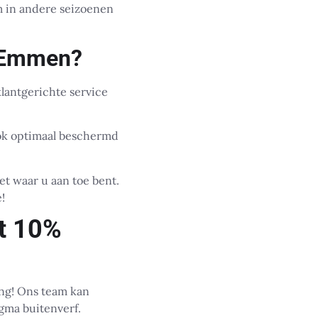
om in andere seizoenen
n Emmen?
lantgerichte service
ook optimaal beschermd
et waar u aan toe bent.
!
t 10%
ng! Ons team kan
gma buitenverf.