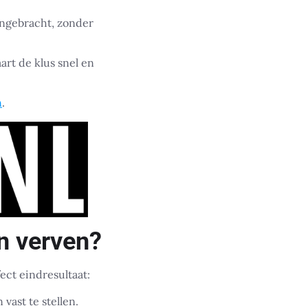
angebracht, zonder
aart de klus snel en
n
.
n verven?
ect eindresultaat:
ast te stellen.