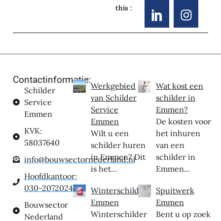
this :
Contactinformatie:
Werkgebied
Wat kost een
Schilder
van Schilder
schilder in
Service
Service
Emmen?
Emmen
Emmen
De kosten voor
KVK:
Wilt u een
het inhuren
58037640
schilder huren
van een
in Emmen? Dit
schilder in
info@bouwsectornederland.nl
is het...
Emmen...
Hoofdkantoor:
030-2072024
Winterschilder
Spuitwerk
Emmen
Emmen
Bouwsector
Winterschilder
Bent u op zoek
Nederland