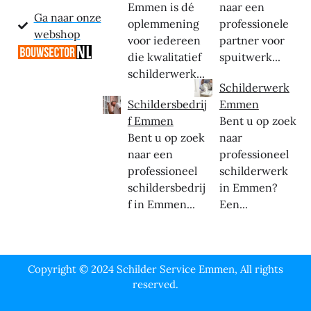
Emmen is dé
naar een
Ga naar onze
oplemmening
professionele
webshop
voor iedereen
partner voor
die kwalitatief
spuitwerk...
schilderwerk...
Schilderwerk
Schildersbedrij
Emmen
f Emmen
Bent u op zoek
Bent u op zoek
naar
naar een
professioneel
professioneel
schilderwerk
schildersbedrij
in Emmen?
f in Emmen...
Een...
Copyright © 2024 Schilder Service Emmen, All rights
reserved.