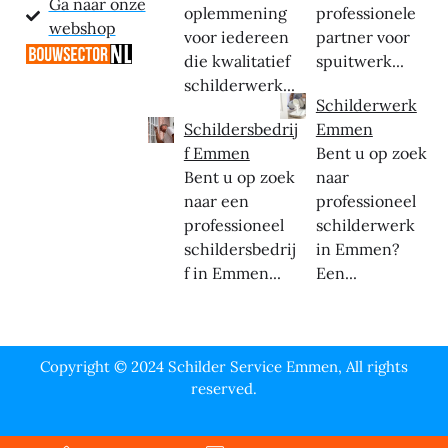
Ga naar onze
oplemmening
professionele
webshop
voor iedereen
partner voor
die kwalitatief
spuitwerk...
schilderwerk...
Schilderwerk
Schildersbedrij
Emmen
f Emmen
Bent u op zoek
Bent u op zoek
naar
naar een
professioneel
professioneel
schilderwerk
schildersbedrij
in Emmen?
f in Emmen...
Een...
Copyright © 2024 Schilder Service Emmen, All rights
reserved.