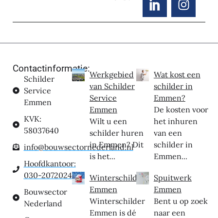
Contactinformatie:
Werkgebied
Wat kost een
Schilder
van Schilder
schilder in
Service
Service
Emmen?
Emmen
Emmen
De kosten voor
KVK:
Wilt u een
het inhuren
58037640
schilder huren
van een
in Emmen? Dit
schilder in
info@bouwsectornederland.nl
is het...
Emmen...
Hoofdkantoor:
030-2072024
Winterschilder
Spuitwerk
Emmen
Emmen
Bouwsector
Winterschilder
Bent u op zoek
Nederland
Emmen is dé
naar een