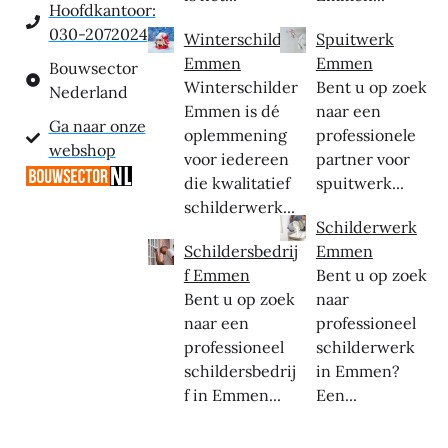
Hoofdkantoor:
030-2072024
Winterschilder
Spuitwerk
Emmen
Emmen
Bouwsector
Winterschilder
Bent u op zoek
Nederland
Emmen is dé
naar een
Ga naar onze
oplemmening
professionele
webshop
voor iedereen
partner voor
die kwalitatief
spuitwerk...
schilderwerk...
Schilderwerk
Schildersbedrij
Emmen
f Emmen
Bent u op zoek
Bent u op zoek
naar
naar een
professioneel
professioneel
schilderwerk
schildersbedrij
in Emmen?
f in Emmen...
Een...