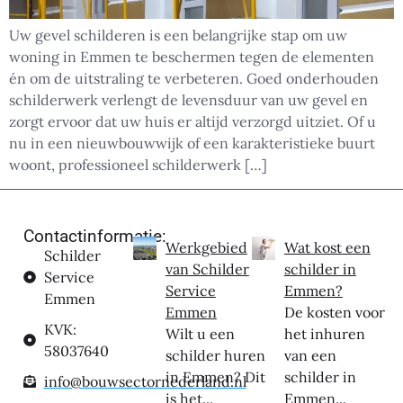
Uw gevel schilderen is een belangrijke stap om uw
woning in Emmen te beschermen tegen de elementen
én om de uitstraling te verbeteren. Goed onderhouden
schilderwerk verlengt de levensduur van uw gevel en
zorgt ervoor dat uw huis er altijd verzorgd uitziet. Of u
nu in een nieuwbouwwijk of een karakteristieke buurt
woont, professioneel schilderwerk […]
Contactinformatie:
Werkgebied
Wat kost een
Schilder
van Schilder
schilder in
Service
Service
Emmen?
Emmen
Emmen
De kosten voor
KVK:
Wilt u een
het inhuren
58037640
schilder huren
van een
in Emmen? Dit
schilder in
info@bouwsectornederland.nl
is het...
Emmen...