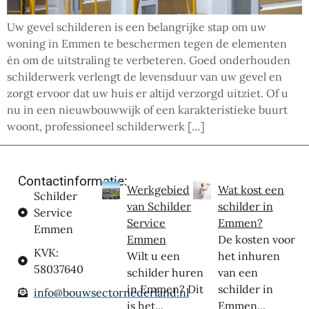
Uw gevel schilderen is een belangrijke stap om uw
woning in Emmen te beschermen tegen de elementen
én om de uitstraling te verbeteren. Goed onderhouden
schilderwerk verlengt de levensduur van uw gevel en
zorgt ervoor dat uw huis er altijd verzorgd uitziet. Of u
nu in een nieuwbouwwijk of een karakteristieke buurt
woont, professioneel schilderwerk […]
Contactinformatie:
Werkgebied
Wat kost een
Schilder
van Schilder
schilder in
Service
Service
Emmen?
Emmen
Emmen
De kosten voor
KVK:
Wilt u een
het inhuren
58037640
schilder huren
van een
in Emmen? Dit
schilder in
info@bouwsectornederland.nl
is het...
Emmen...