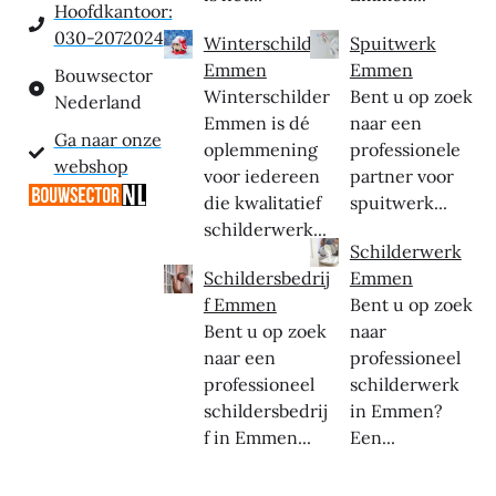
Hoofdkantoor:
030-2072024
Winterschilder
Spuitwerk
Emmen
Emmen
Bouwsector
Winterschilder
Bent u op zoek
Nederland
Emmen is dé
naar een
Ga naar onze
oplemmening
professionele
webshop
voor iedereen
partner voor
die kwalitatief
spuitwerk...
schilderwerk...
Schilderwerk
Schildersbedrij
Emmen
f Emmen
Bent u op zoek
Bent u op zoek
naar
naar een
professioneel
professioneel
schilderwerk
schildersbedrij
in Emmen?
f in Emmen...
Een...