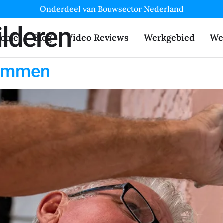
Onderdeel van Bouwsector Nederland
ilderen
ome
Blog
Video Reviews
Werkgebied
We
 Emmen