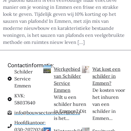
Je plafond sauzen is een eenvoudige maar effectieve
manier om je woning in Emmen een frisse en strakke
look te geven. Tijdelijk geven wij 10% korting op het
sauzen van plafonds! In Emmen, met zijn mix van
moderne nieuwbouw en karakteristieke bestaande
woningen, is het sauzen van plafonds een veelgebruikte
methode om ruimtes nieuw leven […]
Contactinformatie:
Werkgebied
Wat kost een
Schilder
van Schilder
schilder in
Service
Service
Emmen?
Emmen
Emmen
De kosten voor
KVK:
Wilt u een
het inhuren
58037640
schilder huren
van een
in Emmen? Dit
schilder in
info@bouwsectornederland.nl
is het...
Emmen...
Hoofdkantoor:
030-2072024
Winterschilder
Spuitwerk