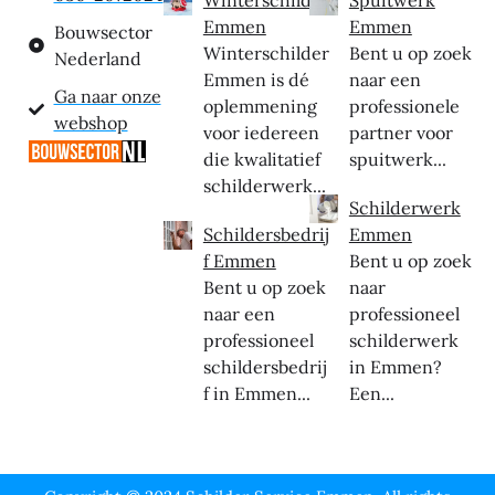
Emmen
Emmen
Bouwsector
Winterschilder
Bent u op zoek
Nederland
Emmen is dé
naar een
Ga naar onze
oplemmening
professionele
webshop
voor iedereen
partner voor
die kwalitatief
spuitwerk...
schilderwerk...
Schilderwerk
Schildersbedrij
Emmen
f Emmen
Bent u op zoek
Bent u op zoek
naar
naar een
professioneel
professioneel
schilderwerk
schildersbedrij
in Emmen?
f in Emmen...
Een...