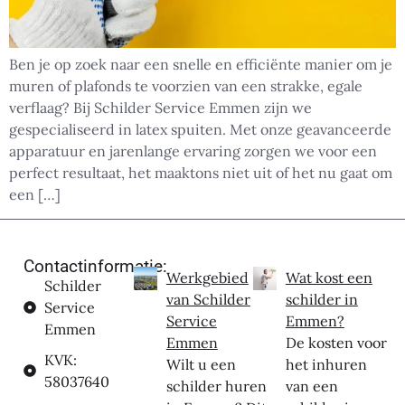
Ben je op zoek naar een snelle en efficiënte manier om je
muren of plafonds te voorzien van een strakke, egale
verflaag? Bij Schilder Service Emmen zijn we
gespecialiseerd in latex spuiten. Met onze geavanceerde
apparatuur en jarenlange ervaring zorgen we voor een
perfect resultaat, het maaktons niet uit of het nu gaat om
een […]
Contactinformatie:
Werkgebied
Wat kost een
Schilder
van Schilder
schilder in
Service
Service
Emmen?
Emmen
Emmen
De kosten voor
KVK:
Wilt u een
het inhuren
58037640
schilder huren
van een