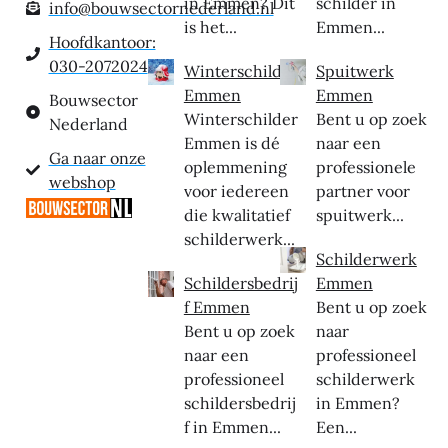
in Emmen? Dit
schilder in
info@bouwsectornederland.nl
is het...
Emmen...
Hoofdkantoor:
030-2072024
Winterschilder
Spuitwerk
Emmen
Emmen
Bouwsector
Winterschilder
Bent u op zoek
Nederland
Emmen is dé
naar een
Ga naar onze
oplemmening
professionele
webshop
voor iedereen
partner voor
die kwalitatief
spuitwerk...
schilderwerk...
Schilderwerk
Schildersbedrij
Emmen
f Emmen
Bent u op zoek
Bent u op zoek
naar
naar een
professioneel
professioneel
schilderwerk
schildersbedrij
in Emmen?
f in Emmen...
Een...