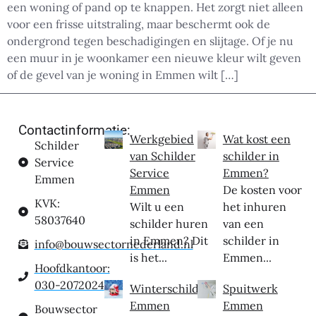
een woning of pand op te knappen. Het zorgt niet alleen
voor een frisse uitstraling, maar beschermt ook de
ondergrond tegen beschadigingen en slijtage. Of je nu
een muur in je woonkamer een nieuwe kleur wilt geven
of de gevel van je woning in Emmen wilt […]
Contactinformatie:
Werkgebied
Wat kost een
Schilder
van Schilder
schilder in
Service
Service
Emmen?
Emmen
Emmen
De kosten voor
KVK:
Wilt u een
het inhuren
58037640
schilder huren
van een
in Emmen? Dit
schilder in
info@bouwsectornederland.nl
is het...
Emmen...
Hoofdkantoor:
030-2072024
Winterschilder
Spuitwerk
Emmen
Emmen
Bouwsector