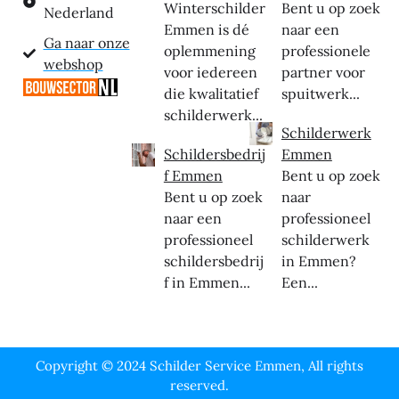
Winterschilder
Bent u op zoek
Nederland
Emmen is dé
naar een
Ga naar onze
oplemmening
professionele
webshop
voor iedereen
partner voor
die kwalitatief
spuitwerk...
schilderwerk...
Schilderwerk
Schildersbedrij
Emmen
f Emmen
Bent u op zoek
Bent u op zoek
naar
naar een
professioneel
professioneel
schilderwerk
schildersbedrij
in Emmen?
f in Emmen...
Een...
Copyright © 2024 Schilder Service Emmen, All rights
reserved.