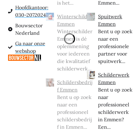
is het...
Emmen...
Hoofdkantoor:
030-2072024
Winterschilder
Spuitwerk
Emmen
Emmen
Bouwsector
Winterschilder
Bent u op zoek
Nederland
Emmen is dé
naar een
Ga naar onze
oplemmening
professionele
webshop
voor iedereen
partner voor
die kwalitatief
spuitwerk...
schilderwerk...
Schilderwerk
Schildersbedrij
Emmen
f Emmen
Bent u op zoek
Bent u op zoek
naar
naar een
professioneel
professioneel
schilderwerk
schildersbedrij
in Emmen?
f in Emmen...
Een...