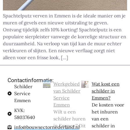
Spachtelputz verven in Emmen is de ideale manier om je
muren of gevels een nieuwe uitstraling te geven.
Ontvang tijdelijk zelfs 10% korting! Spachtelputz is een
populaire sierpleister vanwege de korrelige structuur en
duurzaamheid. Na verloop van tijd kan de muur echter
verkleuren of slijten. Een nieuwe verflaag zorgt niet
alleen voor een frisse look, […]
Contactinformatie:
Werkgebied
Wat kost een
Schilder
van Schilder
schilder in
Service
Service
Emmen?
Emmen
Emmen
De kosten voor
KVK:
Wilt u een
het inhuren
58037640
schilder huren
van een
in Emmen? Dit
schilder in
info@bouwsectornederland.nl