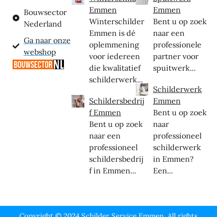
Emmen
Emmen
Bouwsector
Winterschilder
Bent u op zoek
Nederland
Emmen is dé
naar een
Ga naar onze
oplemmening
professionele
webshop
voor iedereen
partner voor
die kwalitatief
spuitwerk...
schilderwerk...
Schilderwerk
Schildersbedrij
Emmen
f Emmen
Bent u op zoek
Bent u op zoek
naar
naar een
professioneel
professioneel
schilderwerk
schildersbedrij
in Emmen?
f in Emmen...
Een...
Copyright © 2024 Schilder Service Emmen, All rights