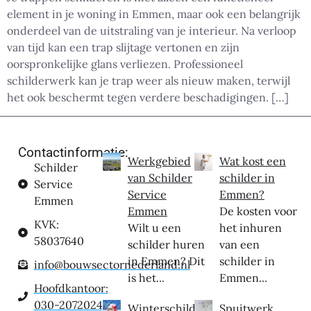
element in je woning in Emmen, maar ook een belangrijk
onderdeel van de uitstraling van je interieur. Na verloop
van tijd kan een trap slijtage vertonen en zijn
oorspronkelijke glans verliezen. Professioneel
schilderwerk kan je trap weer als nieuw maken, terwijl
het ook beschermt tegen verdere beschadigingen. […]
Contactinformatie:
Werkgebied
Wat kost een
Schilder
van Schilder
schilder in
Service
Service
Emmen?
Emmen
Emmen
De kosten voor
KVK:
Wilt u een
het inhuren
58037640
schilder huren
van een
in Emmen? Dit
schilder in
info@bouwsectornederland.nl
is het...
Emmen...
Hoofdkantoor:
030-2072024
Winterschilder
Spuitwerk