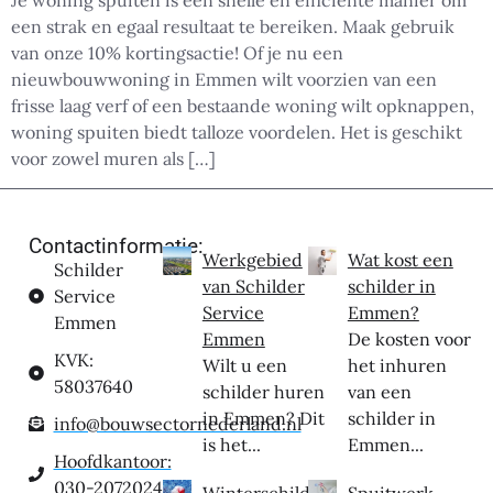
Je woning spuiten is een snelle en efficiënte manier om
een strak en egaal resultaat te bereiken. Maak gebruik
van onze 10% kortingsactie! Of je nu een
nieuwbouwwoning in Emmen wilt voorzien van een
frisse laag verf of een bestaande woning wilt opknappen,
woning spuiten biedt talloze voordelen. Het is geschikt
voor zowel muren als […]
Contactinformatie:
Werkgebied
Wat kost een
Schilder
van Schilder
schilder in
Service
Service
Emmen?
Emmen
Emmen
De kosten voor
KVK:
Wilt u een
het inhuren
58037640
schilder huren
van een
in Emmen? Dit
schilder in
info@bouwsectornederland.nl
is het...
Emmen...
Hoofdkantoor:
030-2072024
Winterschilder
Spuitwerk