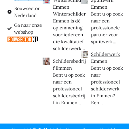
Emmen
Emmen
Bouwsector
Winterschilder
Bent u op zoek
Nederland
Emmen is dé
naar een
Ga naar onze
oplemmening
professionele
webshop
voor iedereen
partner voor
die kwalitatief
spuitwerk...
schilderwerk...
Schilderwerk
Schildersbedrij
Emmen
f Emmen
Bent u op zoek
Bent u op zoek
naar
naar een
professioneel
professioneel
schilderwerk
schildersbedrij
in Emmen?
f in Emmen...
Een...