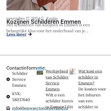
november 17, 2024
Kozijn
Kozijnen Schilderen Emmen
Het schilderen van kozijnen in Emmen is een
belangrijke klus voor het onderhoud van je...
Lees meer
Contactinformatie:
Werkgebied
Wat kost een
Schilder
van Schilder
schilder in
Service
Service
Emmen?
Emmen
Emmen
De kosten voor
KVK:
Wilt u een
het inhuren
58037640
schilder huren
van een
in Emmen? Dit
schilder in
info@bouwsectornederland.nl