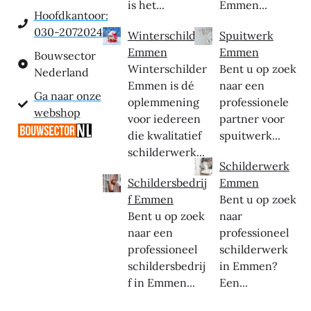
is het...
Emmen...
Hoofdkantoor:
030-2072024
Winterschilder
Spuitwerk
Emmen
Emmen
Bouwsector
Winterschilder
Bent u op zoek
Nederland
Emmen is dé
naar een
Ga naar onze
oplemmening
professionele
webshop
voor iedereen
partner voor
die kwalitatief
spuitwerk...
schilderwerk...
Schilderwerk
Schildersbedrij
Emmen
f Emmen
Bent u op zoek
Bent u op zoek
naar
naar een
professioneel
professioneel
schilderwerk
schildersbedrij
in Emmen?
f in Emmen...
Een...