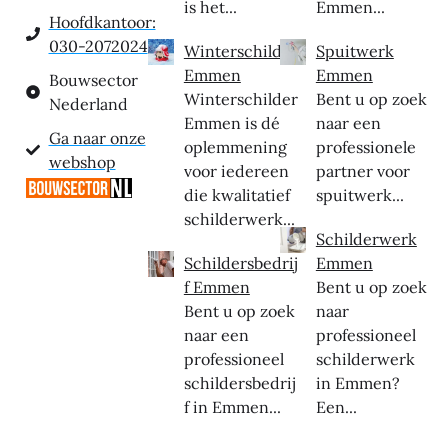
is het...
Emmen...
Hoofdkantoor:
030-2072024
Winterschilder
Spuitwerk
Emmen
Emmen
Bouwsector
Winterschilder
Bent u op zoek
Nederland
Emmen is dé
naar een
Ga naar onze
oplemmening
professionele
webshop
voor iedereen
partner voor
die kwalitatief
spuitwerk...
schilderwerk...
Schilderwerk
Schildersbedrij
Emmen
f Emmen
Bent u op zoek
Bent u op zoek
naar
naar een
professioneel
professioneel
schilderwerk
schildersbedrij
in Emmen?
f in Emmen...
Een...